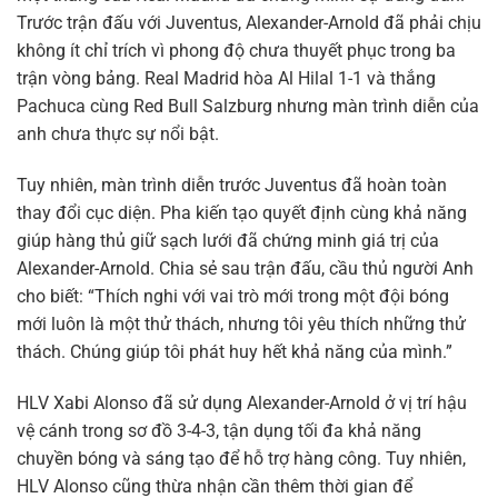
Trước trận đấu với Juventus, Alexander-Arnold đã phải chịu
không ít chỉ trích vì phong độ chưa thuyết phục trong ba
trận vòng bảng. Real Madrid hòa Al Hilal 1-1 và thắng
Pachuca cùng Red Bull Salzburg nhưng màn trình diễn của
anh chưa thực sự nổi bật.
Tuy nhiên, màn trình diễn trước Juventus đã hoàn toàn
thay đổi cục diện. Pha kiến tạo quyết định cùng khả năng
giúp hàng thủ giữ sạch lưới đã chứng minh giá trị của
Alexander-Arnold. Chia sẻ sau trận đấu, cầu thủ người Anh
cho biết: “Thích nghi với vai trò mới trong một đội bóng
mới luôn là một thử thách, nhưng tôi yêu thích những thử
thách. Chúng giúp tôi phát huy hết khả năng của mình.”
HLV Xabi Alonso đã sử dụng Alexander-Arnold ở vị trí hậu
vệ cánh trong sơ đồ 3-4-3, tận dụng tối đa khả năng
chuyền bóng và sáng tạo để hỗ trợ hàng công. Tuy nhiên,
HLV Alonso cũng thừa nhận cần thêm thời gian để