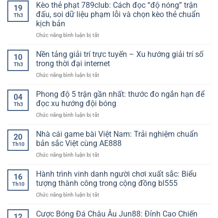
Game
Kèo thẻ phạt 789club: Cách đọc “độ nóng” trận
–
trận
19
đấu
Nổ
Yếu
đấu, soi dữ liệu phạm lỗi và chọn kèo thẻ chuẩn
đấu
Th3
Hũ
tố
rõ
kịch bản
Trực
quyết
ràng
ở
Chức năng bình luận bị tắt
Tuyến
định
hơn
Kèo
Uy
trải
trước
thẻ
Tín
Nền tảng giải trí trực tuyến – Xu hướng giải trí số
nghiệm
giờ
10
phạt
Được
ổn
trong thời đại internet
bóng
Th3
789club:
Đánh
định
lăn
ở
Chức năng bình luận bị tắt
Cách
Giá
lâu
Nền
đọc
Như
dài
tảng
Phong độ 5 trận gần nhất: thước đo ngắn hạn để
“độ
Thế
04
giải
nóng”
Nào?
đọc xu hướng đội bóng
Th3
trí
trận
ở
Chức năng bình luận bị tắt
trực
đấu,
Phong
tuyến
soi
độ
Nhà cái game bài Việt Nam: Trải nghiệm chuẩn
–
dữ
20
5
Xu
bản sắc Việt cùng AE888
liệu
Th10
trận
hướng
phạm
ở
Chức năng bình luận bị tắt
gần
giải
lỗi
Nhà
nhất:
trí
và
cái
Hành trình vinh danh người chơi xuất sắc: Biểu
thước
số
16
chọn
game
đo
tượng thành công trong cộng đồng bl555
trong
kèo
Th10
bài
ngắn
thời
thẻ
ở
Chức năng bình luận bị tắt
Việt
hạn
đại
chuẩn
Hành
Nam:
để
internet
kịch
trình
Cược Bóng Đá Châu Âu Jun88: Đỉnh Cao Chiến
Trải
đọc
12
bản