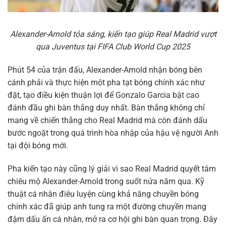
Alexander-Arnold tỏa sáng, kiến tạo giúp Real Madrid vượt
qua Juventus tại FIFA Club World Cup 2025
Phút 54 của trận đấu, Alexander-Arnold nhận bóng bên
cánh phải và thực hiện một pha tạt bóng chính xác như
đặt, tạo điều kiện thuận lợi để Gonzalo Garcia bật cao
đánh đầu ghi bàn thắng duy nhất. Bàn thắng không chỉ
mang về chiến thắng cho Real Madrid mà còn đánh dấu
bước ngoặt trong quá trình hòa nhập của hậu vệ người Anh
tại đội bóng mới.
Pha kiến tạo này cũng lý giải vì sao Real Madrid quyết tâm
chiêu mộ Alexander-Arnold trong suốt nửa năm qua. Kỹ
thuật cá nhân điêu luyện cùng khả năng chuyền bóng
chính xác đã giúp anh tung ra một đường chuyền mang
đậm dấu ấn cá nhân, mở ra cơ hội ghi bàn quan trọng. Đây