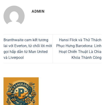
ADMIN
Branthwaite cam kết tương
Hansi Flick và Thử Thách
lai với Everton, từ chối lời mời
Phục Hưng Barcelona: Linh
gọi hấp dẫn từ Man United
Hoạt Chiến Thuật Là Chìa
và Liverpool
Khóa Thành Công