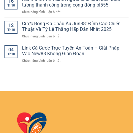
16
chọn
game
đo
tượng thành công trong cộng đồng bl555
trong
kèo
Th10
bài
ngắn
thời
thẻ
ở
Chức năng bình luận bị tắt
Việt
hạn
đại
chuẩn
Hành
Nam:
để
internet
kịch
trình
Cược Bóng Đá Châu Âu Jun88: Đỉnh Cao Chiến
Trải
đọc
12
bản
vinh
nghiệm
Thuật Và Tỷ Lệ Thắng Hấp Dẫn Nhất 2025
xu
Th10
danh
chuẩn
hướng
ở
Chức năng bình luận bị tắt
người
bản
đội
Cược
chơi
sắc
bóng
Bóng
Link Cá Cược Trực Tuyến An Toàn – Giải Pháp
xuất
Việt
04
Đá
sắc:
Vào New88 Không Gián Đoạn
cùng
Th10
Châu
Biểu
AE888
ở
Chức năng bình luận bị tắt
Âu
tượng
Link
Jun88:
thành
Cá
Đỉnh
công
Cược
Cao
trong
Trực
Chiến
cộng
Tuyến
Thuật
đồng
An
Và
bl555
Toàn
Tỷ
–
Lệ
Giải
Thắng
Pháp
Hấp
Vào
Dẫn
New88
Nhất
Không
2025
Gián