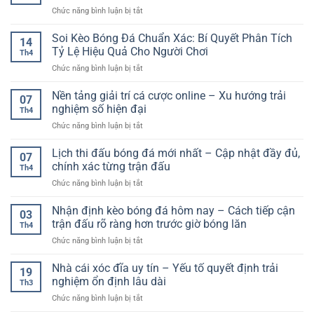
online
ở
Chức năng bình luận bị tắt
an
Link
toàn
xem
Soi Kèo Bóng Đá Chuẩn Xác: Bí Quyết Phân Tích
cho
14
bóng
trải
Tỷ Lệ Hiệu Quả Cho Người Chơi
Th4
đá
nghiệm
ở
Chức năng bình luận bị tắt
không
giải
Soi
lag
trí
Kèo
Nền tảng giải trí cá cược online – Xu hướng trải
hôm
trọn
07
Bóng
nay
nghiệm số hiện đại
vẹn
Th4
Đá
–
ở
Chức năng bình luận bị tắt
Chuẩn
Trải
Nền
Xác:
nghiệm
tảng
Lịch thi đấu bóng đá mới nhất – Cập nhật đầy đủ,
Bí
mượt
07
giải
Quyết
chính xác từng trận đấu
mà
Th4
trí
Phân
cho
ở
Chức năng bình luận bị tắt
cá
Tích
người
Lịch
cược
Tỷ
hâm
thi
Nhận định kèo bóng đá hôm nay – Cách tiếp cận
online
Lệ
03
mộ
đấu
–
trận đấu rõ ràng hơn trước giờ bóng lăn
Hiệu
Th4
bóng
Xu
Quả
ở
Chức năng bình luận bị tắt
đá
hướng
Cho
Nhận
mới
trải
Người
định
Nhà cái xóc đĩa uy tín – Yếu tố quyết định trải
nhất
nghiệm
19
Chơi
kèo
–
nghiệm ổn định lâu dài
số
Th3
bóng
Cập
hiện
ở
Chức năng bình luận bị tắt
đá
nhật
đại
Nhà
hôm
đầy