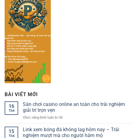
BÀI VIẾT MỚI
Sân chơi casino online an toàn cho trải nghiệm
16
giải trí trọn vẹn
Th4
ở
Chức năng bình luận bị tắt
Sân
chơi
Link xem bóng đá không lag hôm nay – Trải
15
casino
nghiệm mượt mà cho người hâm mộ
Th4