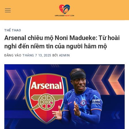
Bỏ
qua
nội
dung
THỂ THAO
Arsenal chiêu mộ Noni Madueke: Từ hoài
nghi đến niềm tin của người hâm mộ
ĐĂNG VÀO
THÁNG 7 13, 2025
BỞI
ADMIN