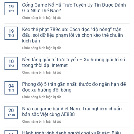
cái
Cổng Game Nổ Hũ Trực Tuyến Uy Tín Được Đánh
nay
đủ,
19
xóc
–
Giá Như Thế Nào?
chính
Th3
đĩa
Cách
xác
ở
Chức năng bình luận bị tắt
uy
tiếp
từng
Cổng
tín
cận
trận
Game
Kèo thẻ phạt 789club: Cách đọc “độ nóng” trận
–
trận
19
đấu
Nổ
Yếu
đấu, soi dữ liệu phạm lỗi và chọn kèo thẻ chuẩn
đấu
Th3
Hũ
tố
rõ
kịch bản
Trực
quyết
ràng
ở
Chức năng bình luận bị tắt
Tuyến
định
hơn
Kèo
Uy
trải
trước
thẻ
Tín
Nền tảng giải trí trực tuyến – Xu hướng giải trí số
nghiệm
giờ
10
phạt
Được
ổn
trong thời đại internet
bóng
Th3
789club:
Đánh
định
lăn
ở
Chức năng bình luận bị tắt
Cách
Giá
lâu
Nền
đọc
Như
dài
tảng
Phong độ 5 trận gần nhất: thước đo ngắn hạn để
“độ
Thế
04
giải
nóng”
Nào?
đọc xu hướng đội bóng
Th3
trí
trận
ở
Chức năng bình luận bị tắt
trực
đấu,
Phong
tuyến
soi
độ
Nhà cái game bài Việt Nam: Trải nghiệm chuẩn
–
dữ
20
5
Xu
bản sắc Việt cùng AE888
liệu
Th10
trận
hướng
phạm
ở
Chức năng bình luận bị tắt
gần
giải
lỗi
Nhà
nhất:
trí
và
cái
Hành trình vinh danh người chơi xuất sắc: Biểu
thước
số