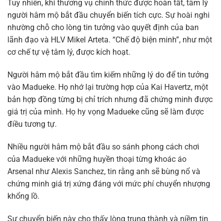
Tuy nhiên, khi thương vụ chính thức được hoàn tất, tâm lý
người hâm mộ bắt đầu chuyển biến tích cực. Sự hoài nghi
nhường chỗ cho lòng tin tưởng vào quyết định của ban
lãnh đạo và HLV Mikel Arteta. “Chế độ biện minh”, như một
cơ chế tự vệ tâm lý, được kích hoạt.
Người hâm mộ bắt đầu tìm kiếm những lý do để tin tưởng
vào Madueke. Họ nhớ lại trường hợp của Kai Havertz, một
bản hợp đồng từng bị chỉ trích nhưng đã chứng minh được
giá trị của mình. Họ hy vọng Madueke cũng sẽ làm được
điều tương tự.
Nhiều người hâm mộ bắt đầu so sánh phong cách chơi
của Madueke với những huyền thoại từng khoác áo
Arsenal như Alexis Sanchez, tin rằng anh sẽ bùng nổ và
chứng minh giá trị xứng đáng với mức phí chuyển nhượng
khổng lồ.
Sự chuyển biến này cho thấy lòng trung thành và niềm tin