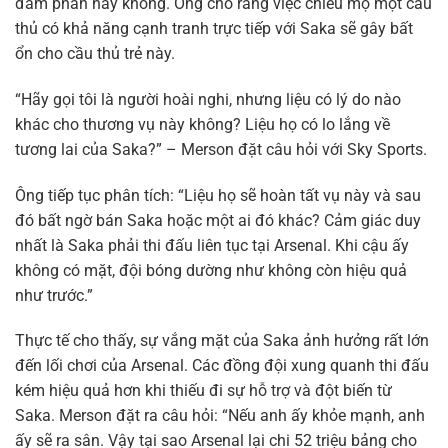
đàm phán hay không. Ông cho rằng việc chiêu mộ một cầu
thủ có khả năng cạnh tranh trực tiếp với Saka sẽ gây bất
ổn cho cầu thủ trẻ này.
“Hãy gọi tôi là người hoài nghi, nhưng liệu có lý do nào
khác cho thương vụ này không? Liệu họ có lo lắng về
tương lai của Saka?” – Merson đặt câu hỏi với Sky Sports.
Ông tiếp tục phân tích: “Liệu họ sẽ hoàn tất vụ này và sau
đó bất ngờ bán Saka hoặc một ai đó khác? Cảm giác duy
nhất là Saka phải thi đấu liên tục tại Arsenal. Khi cậu ấy
không có mặt, đội bóng dường như không còn hiệu quả
như trước.”
Thực tế cho thấy, sự vắng mặt của Saka ảnh hưởng rất lớn
đến lối chơi của Arsenal. Các đồng đội xung quanh thi đấu
kém hiệu quả hơn khi thiếu đi sự hỗ trợ và đột biến từ
Saka. Merson đặt ra câu hỏi: “Nếu anh ấy khỏe mạnh, anh
ấy sẽ ra sân. Vậy tại sao Arsenal lại chi 52 triệu bảng cho