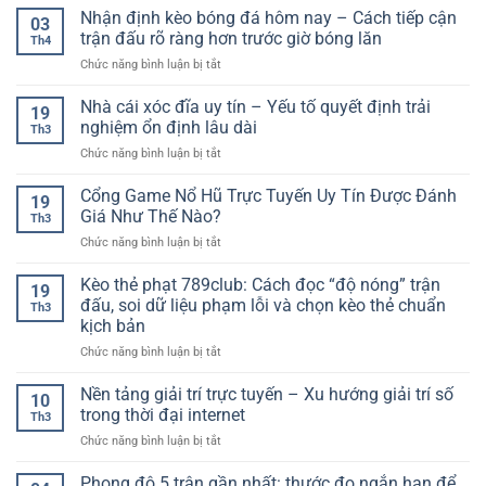
hâm
thi
Nhận định kèo bóng đá hôm nay – Cách tiếp cận
online
Lệ
03
mộ
đấu
–
trận đấu rõ ràng hơn trước giờ bóng lăn
Hiệu
Th4
bóng
Xu
Quả
ở
Chức năng bình luận bị tắt
đá
hướng
Cho
Nhận
mới
trải
Người
định
Nhà cái xóc đĩa uy tín – Yếu tố quyết định trải
nhất
nghiệm
19
Chơi
kèo
–
nghiệm ổn định lâu dài
số
Th3
bóng
Cập
hiện
ở
Chức năng bình luận bị tắt
đá
nhật
đại
Nhà
hôm
đầy
cái
Cổng Game Nổ Hũ Trực Tuyến Uy Tín Được Đánh
nay
đủ,
19
xóc
–
Giá Như Thế Nào?
chính
Th3
đĩa
Cách
xác
ở
Chức năng bình luận bị tắt
uy
tiếp
từng
Cổng
tín
cận
trận
Game
Kèo thẻ phạt 789club: Cách đọc “độ nóng” trận
–
trận
19
đấu
Nổ
Yếu
đấu, soi dữ liệu phạm lỗi và chọn kèo thẻ chuẩn
đấu
Th3
Hũ
tố
rõ
kịch bản
Trực
quyết
ràng
ở
Chức năng bình luận bị tắt
Tuyến
định
hơn
Kèo
Uy
trải
trước
thẻ
Tín
Nền tảng giải trí trực tuyến – Xu hướng giải trí số
nghiệm
giờ
10
phạt
Được
ổn
trong thời đại internet
bóng
Th3
789club:
Đánh
định
lăn
ở
Chức năng bình luận bị tắt
Cách
Giá
lâu
Nền
đọc
Như
dài
tảng
Phong độ 5 trận gần nhất: thước đo ngắn hạn để
“độ
Thế