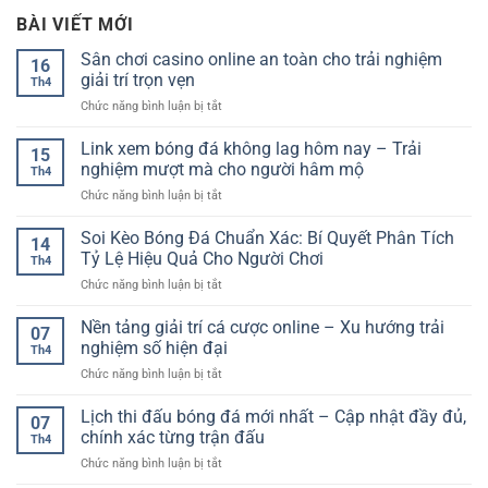
BÀI VIẾT MỚI
Sân chơi casino online an toàn cho trải nghiệm
16
giải trí trọn vẹn
Th4
ở
Chức năng bình luận bị tắt
Sân
chơi
Link xem bóng đá không lag hôm nay – Trải
15
casino
nghiệm mượt mà cho người hâm mộ
Th4
online
ở
Chức năng bình luận bị tắt
an
Link
toàn
xem
Soi Kèo Bóng Đá Chuẩn Xác: Bí Quyết Phân Tích
cho
14
bóng
trải
Tỷ Lệ Hiệu Quả Cho Người Chơi
Th4
đá
nghiệm
ở
Chức năng bình luận bị tắt
không
giải
Soi
lag
trí
Kèo
Nền tảng giải trí cá cược online – Xu hướng trải
hôm
trọn
07
Bóng
nay
nghiệm số hiện đại
vẹn
Th4
Đá
–
ở
Chức năng bình luận bị tắt
Chuẩn
Trải
Nền
Xác:
nghiệm
tảng
Lịch thi đấu bóng đá mới nhất – Cập nhật đầy đủ,
Bí
mượt
07
giải
Quyết
chính xác từng trận đấu
mà
Th4
trí
Phân
cho
ở
Chức năng bình luận bị tắt
cá
Tích
người
Lịch
cược
Tỷ