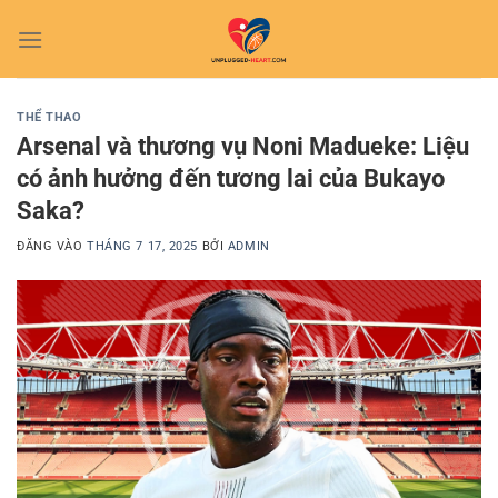
Bỏ
qua
nội
dung
THỂ THAO
Arsenal và thương vụ Noni Madueke: Liệu
có ảnh hưởng đến tương lai của Bukayo
Saka?
ĐĂNG VÀO
THÁNG 7 17, 2025
BỞI
ADMIN