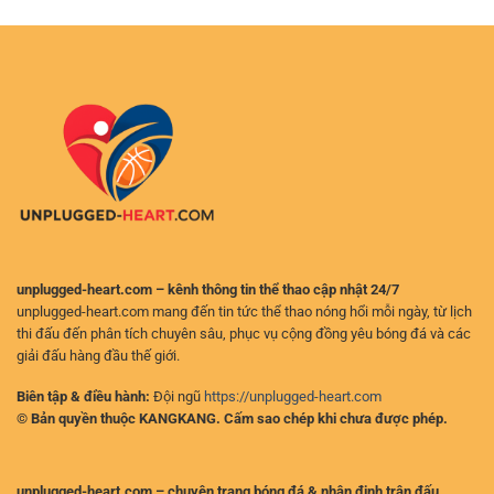
Tuyến
Thuật
đồng
An
Và
bl555
Toàn
Tỷ
–
Lệ
Giải
Thắng
Pháp
Hấp
Vào
Dẫn
New88
Nhất
Không
2025
Gián
Đoạn
unplugged-heart.com – kênh thông tin thể thao cập nhật 24/7
unplugged-heart.com mang đến tin tức thể thao nóng hổi mỗi ngày, từ lịch
thi đấu đến phân tích chuyên sâu, phục vụ cộng đồng yêu bóng đá và các
giải đấu hàng đầu thế giới.
Biên tập & điều hành:
Đội ngũ
https://unplugged-heart.com
© Bản quyền thuộc KANGKANG. Cấm sao chép khi chưa được phép.
unplugged-heart.com – chuyên trang bóng đá & nhận định trận đấu