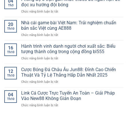
04
giải
nóng”
Nào?
đọc xu hướng đội bóng
Th3
trí
trận
ở
Chức năng bình luận bị tắt
trực
đấu,
Phong
tuyến
soi
độ
Nhà cái game bài Việt Nam: Trải nghiệm chuẩn
–
dữ
20
5
Xu
bản sắc Việt cùng AE888
liệu
Th10
trận
hướng
phạm
ở
Chức năng bình luận bị tắt
gần
giải
lỗi
Nhà
nhất:
trí
và
cái
Hành trình vinh danh người chơi xuất sắc: Biểu
thước
số
16
chọn
game
đo
tượng thành công trong cộng đồng bl555
trong
kèo
Th10
bài
ngắn
thời
thẻ
ở
Chức năng bình luận bị tắt
Việt
hạn
đại
chuẩn
Hành
Nam:
để
internet
kịch
trình
Cược Bóng Đá Châu Âu Jun88: Đỉnh Cao Chiến
Trải
đọc
12
bản
vinh
nghiệm
Thuật Và Tỷ Lệ Thắng Hấp Dẫn Nhất 2025
xu
Th10
danh
chuẩn
hướng
ở
Chức năng bình luận bị tắt
người
bản
đội
Cược
chơi
sắc
bóng
Bóng
Link Cá Cược Trực Tuyến An Toàn – Giải Pháp
xuất
Việt
04
Đá
sắc:
Vào New88 Không Gián Đoạn
cùng
Th10
Châu
Biểu
AE888
ở
Chức năng bình luận bị tắt
Âu
tượng
Link
Jun88:
thành
Cá
Đỉnh
công
Cược
Cao
trong
Trực
Chiến
cộng