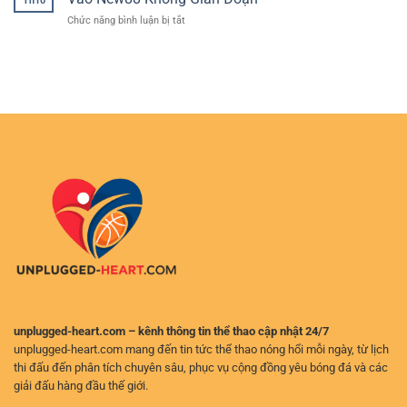
Th10
Châu
Biểu
AE888
ở
Chức năng bình luận bị tắt
Âu
tượng
Link
Jun88:
thành
Cá
Đỉnh
công
Cược
Cao
trong
Trực
Chiến
cộng
Tuyến
Thuật
đồng
An
Và
bl555
Toàn
Tỷ
–
Lệ
Giải
Thắng
Pháp
Hấp
Vào
Dẫn
New88
Nhất
Không
2025
Gián
Đoạn
unplugged-heart.com – kênh thông tin thể thao cập nhật 24/7
unplugged-heart.com mang đến tin tức thể thao nóng hổi mỗi ngày, từ lịch
thi đấu đến phân tích chuyên sâu, phục vụ cộng đồng yêu bóng đá và các
giải đấu hàng đầu thế giới.