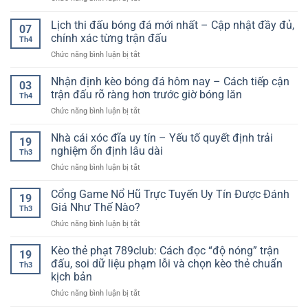
Trải
Nền
Xác:
nghiệm
tảng
Lịch thi đấu bóng đá mới nhất – Cập nhật đầy đủ,
Bí
mượt
07
giải
Quyết
chính xác từng trận đấu
mà
Th4
trí
Phân
cho
ở
Chức năng bình luận bị tắt
cá
Tích
người
Lịch
cược
Tỷ
hâm
thi
Nhận định kèo bóng đá hôm nay – Cách tiếp cận
online
Lệ
03
mộ
đấu
–
trận đấu rõ ràng hơn trước giờ bóng lăn
Hiệu
Th4
bóng
Xu
Quả
ở
Chức năng bình luận bị tắt
đá
hướng
Cho
Nhận
mới
trải
Người
định
Nhà cái xóc đĩa uy tín – Yếu tố quyết định trải
nhất
nghiệm
19
Chơi
kèo
–
nghiệm ổn định lâu dài
số
Th3
bóng
Cập
hiện
ở
Chức năng bình luận bị tắt
đá
nhật
đại
Nhà
hôm
đầy
cái
Cổng Game Nổ Hũ Trực Tuyến Uy Tín Được Đánh
nay
đủ,
19
xóc
–
Giá Như Thế Nào?
chính
Th3
đĩa
Cách
xác
ở
Chức năng bình luận bị tắt
uy
tiếp
từng
Cổng
tín
cận
trận
Game
Kèo thẻ phạt 789club: Cách đọc “độ nóng” trận
–
trận
19
đấu
Nổ
Yếu
đấu, soi dữ liệu phạm lỗi và chọn kèo thẻ chuẩn
đấu
Th3
Hũ
tố
rõ
kịch bản
Trực
quyết
ràng
ở
Chức năng bình luận bị tắt
Tuyến
định
hơn
Kèo
Uy
trải