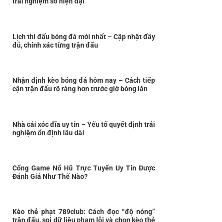
trải nghiệm số hiện đại
Lịch thi đấu bóng đá mới nhất – Cập nhật đầy
đủ, chính xác từng trận đấu
Nhận định kèo bóng đá hôm nay – Cách tiếp
cận trận đấu rõ ràng hơn trước giờ bóng lăn
Nhà cái xóc đĩa uy tín – Yếu tố quyết định trải
nghiệm ổn định lâu dài
Cổng Game Nổ Hũ Trực Tuyến Uy Tín Được
Đánh Giá Như Thế Nào?
Kèo thẻ phạt 789club: Cách đọc “độ nóng”
trận đấu, soi dữ liệu phạm lỗi và chọn kèo thẻ