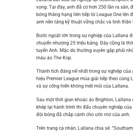
vọng. Tại đây, anh đã có hơn 250 lần ra sân
bóng thăng hạng liên tiếp từ League One lên 
anh nền tảng kỹ thuật vững chắc và tinh thần 
Bước ngoặt lớn trong sự nghiệp của Lallana 
chuyển nhượng 25 triệu bảng. Đây cũng là th
tuyển Anh. Mặc dù thường xuyên gặp phải nhữ
màu áo The Kop.
Thành tích đáng nể nhất trong sự nghiệp củ
hiệu Premier League mùa giải tiếp theo cùng 
và sự cống hiến không mệt mỏi của Lallana.
Sau một thời gian khoác áo Brighton, Lallana 
khép lại hành trình thi đấu chuyên nghiệp của
đội bóng đã chắp cánh cho ước mơ của anh.
Trên trang cá nhân, Lallana chia sẻ: “Southamp