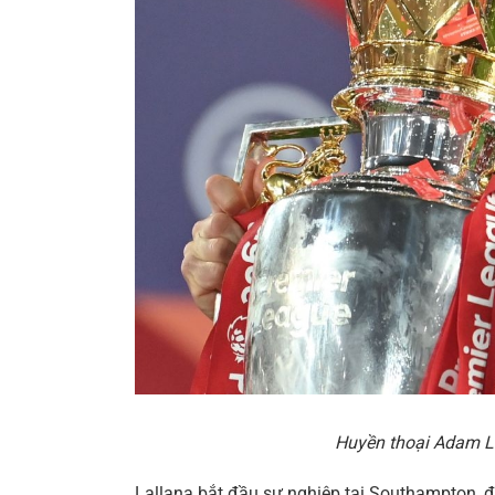
Huyền thoại Adam La
Lallana bắt đầu sự nghiệp tại Southampton, đ