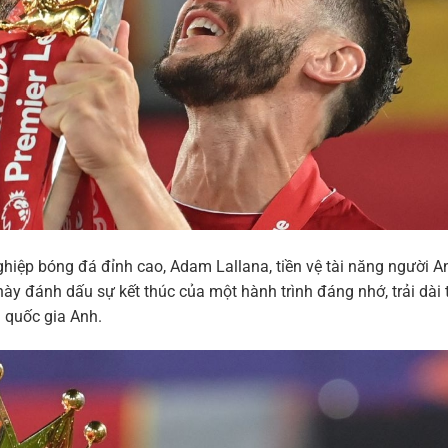
iệp bóng đá đỉnh cao, Adam Lallana, tiền vệ tài năng người A
này đánh dấu sự kết thúc của một hành trình đáng nhớ, trải dài 
n quốc gia Anh.