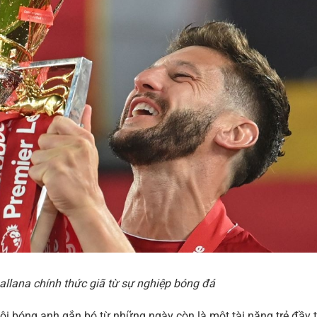
llana chính thức giã từ sự nghiệp bóng đá
ội bóng anh gắn bó từ những ngày còn là một tài năng trẻ đầy t