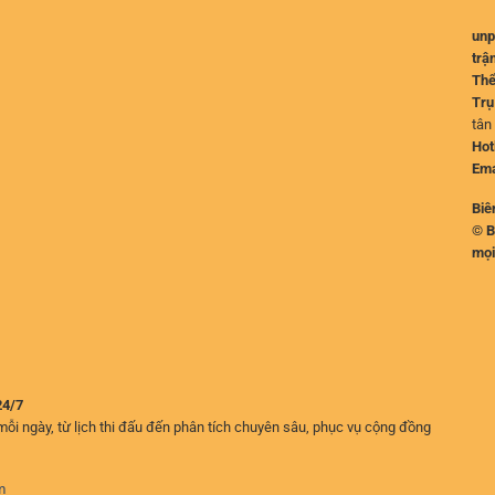
unp
trậ
Thể
Trụ
tân
Hot
Ema
Biê
© B
mọi
24/7
ỗi ngày, từ lịch thi đấu đến phân tích chuyên sâu, phục vụ cộng đồng
m