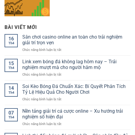
BÀI VIẾT MỚI
Sân chơi casino online an toàn cho trải nghiệm
16
giải trí trọn vẹn
Th4
ở
Chức năng bình luận bị tắt
Sân
chơi
Link xem bóng đá không lag hôm nay – Trải
15
casino
nghiệm mượt mà cho người hâm mộ
Th4
online
ở
Chức năng bình luận bị tắt
an
Link
toàn
xem
Soi Kèo Bóng Đá Chuẩn Xác: Bí Quyết Phân Tích
cho
14
bóng
trải
Tỷ Lệ Hiệu Quả Cho Người Chơi
Th4
đá
nghiệm
ở
Chức năng bình luận bị tắt
không
giải
Soi
lag
trí
Kèo
Nền tảng giải trí cá cược online – Xu hướng trải
hôm
trọn
07
Bóng
nay
nghiệm số hiện đại
vẹn
Th4
Đá
–
ở
Chức năng bình luận bị tắt
Chuẩn
Trải
Nền
Xác:
nghiệm
tảng
Bí