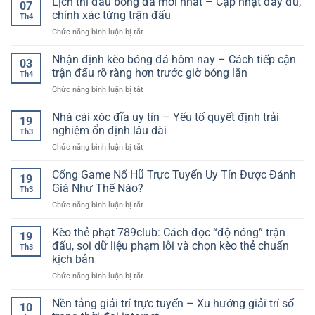
Lịch thi đấu bóng đá mới nhất – Cập nhật đầy đủ,
mượt
07
giải
Quyết
chính xác từng trận đấu
mà
Th4
trí
Phân
cho
ở
Chức năng bình luận bị tắt
cá
Tích
người
Lịch
cược
Tỷ
hâm
thi
Nhận định kèo bóng đá hôm nay – Cách tiếp cận
online
Lệ
03
mộ
đấu
–
trận đấu rõ ràng hơn trước giờ bóng lăn
Hiệu
Th4
bóng
Xu
Quả
ở
Chức năng bình luận bị tắt
đá
hướng
Cho
Nhận
mới
trải
Người
định
Nhà cái xóc đĩa uy tín – Yếu tố quyết định trải
nhất
nghiệm
19
Chơi
kèo
–
nghiệm ổn định lâu dài
số
Th3
bóng
Cập
hiện
ở
Chức năng bình luận bị tắt
đá
nhật
đại
Nhà
hôm
đầy
cái
Cổng Game Nổ Hũ Trực Tuyến Uy Tín Được Đánh
nay
đủ,
19
xóc
–
Giá Như Thế Nào?
chính
Th3
đĩa
Cách
xác
ở
Chức năng bình luận bị tắt
uy
tiếp
từng
Cổng
tín
cận
trận
Game
Kèo thẻ phạt 789club: Cách đọc “độ nóng” trận
–
trận
19
đấu
Nổ
Yếu
đấu, soi dữ liệu phạm lỗi và chọn kèo thẻ chuẩn
đấu
Th3
Hũ
tố
rõ
kịch bản
Trực
quyết
ràng
ở
Chức năng bình luận bị tắt
Tuyến
định
hơn
Kèo
Uy
trải
trước
thẻ
Tín
Nền tảng giải trí trực tuyến – Xu hướng giải trí số
nghiệm
giờ
10
phạt
Được
ổn