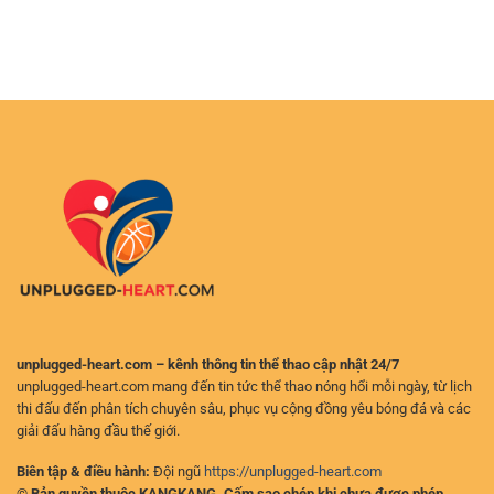
Link
Jun88:
thành
Cá
Đỉnh
công
Cược
Cao
trong
Trực
Chiến
cộng
Tuyến
Thuật
đồng
An
Và
bl555
Toàn
Tỷ
–
Lệ
Giải
Thắng
Pháp
Hấp
Vào
Dẫn
New88
Nhất
Không
2025
Gián
Đoạn
unplugged-heart.com – kênh thông tin thể thao cập nhật 24/7
unplugged-heart.com mang đến tin tức thể thao nóng hổi mỗi ngày, từ lịch
thi đấu đến phân tích chuyên sâu, phục vụ cộng đồng yêu bóng đá và các
giải đấu hàng đầu thế giới.
Biên tập & điều hành:
Đội ngũ
https://unplugged-heart.com
© Bản quyền thuộc KANGKANG. Cấm sao chép khi chưa được phép.