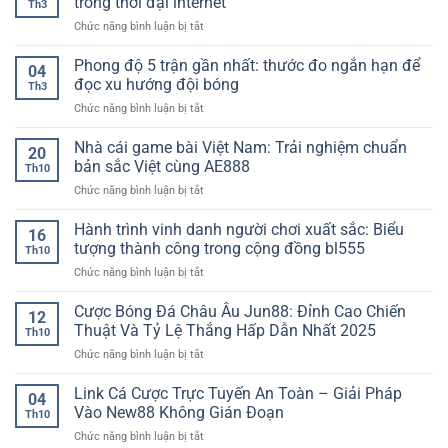
trong thời đại internet
bóng
Th3
789club:
Đánh
định
lăn
ở
Chức năng bình luận bị tắt
Cách
Giá
lâu
Nền
đọc
Như
dài
tảng
Phong độ 5 trận gần nhất: thước đo ngắn hạn để
“độ
Thế
04
giải
nóng”
Nào?
đọc xu hướng đội bóng
Th3
trí
trận
ở
Chức năng bình luận bị tắt
trực
đấu,
Phong
tuyến
soi
độ
Nhà cái game bài Việt Nam: Trải nghiệm chuẩn
–
dữ
20
5
Xu
bản sắc Việt cùng AE888
liệu
Th10
trận
hướng
phạm
ở
Chức năng bình luận bị tắt
gần
giải
lỗi
Nhà
nhất:
trí
và
cái
Hành trình vinh danh người chơi xuất sắc: Biểu
thước
số
16
chọn
game
đo
tượng thành công trong cộng đồng bl555
trong
kèo
Th10
bài
ngắn
thời
thẻ
ở
Chức năng bình luận bị tắt
Việt
hạn
đại
chuẩn
Hành
Nam:
để
internet
kịch
trình
Cược Bóng Đá Châu Âu Jun88: Đỉnh Cao Chiến
Trải
đọc
12
bản
vinh
nghiệm
Thuật Và Tỷ Lệ Thắng Hấp Dẫn Nhất 2025
xu
Th10
danh
chuẩn
hướng
ở
Chức năng bình luận bị tắt
người
bản
đội
Cược
chơi
sắc
bóng
Bóng
Link Cá Cược Trực Tuyến An Toàn – Giải Pháp
xuất
Việt
04
Đá
sắc:
Vào New88 Không Gián Đoạn
cùng
Th10
Châu
Biểu
AE888
ở
Chức năng bình luận bị tắt
Âu
tượng