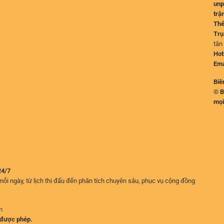
unp
trậ
Thể
Trụ
tân
Hot
Ema
Biê
© B
mọi
24/7
ỗi ngày, từ lịch thi đấu đến phân tích chuyên sâu, phục vụ cộng đồng
m
được phép.