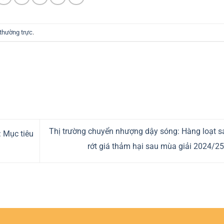
 thường trực
.
Thị trường chuyển nhượng dậy sóng: Hàng loạt sa
 Mục tiêu
rớt giá thảm hại sau mùa giải 2024/2