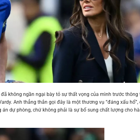
 đã không ngần ngại bày tỏ sự thất vọng của mình trước thông 
 Vardy. Anh thẳng thắn gọi đây là một thương vụ “đáng xấu hổ”,
 án dự phòng, chứ không phải là sự bổ sung chất lượng cho h