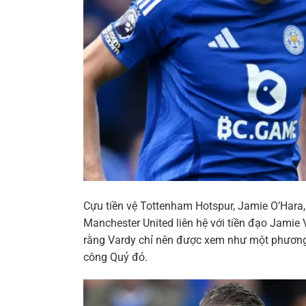
Cựu tiền vệ Tottenham Hotspur, Jamie O’Hara,
Manchester United liên hệ với tiền đạo Jamie
rằng Vardy chỉ nên được xem như một phương
công Quỷ đỏ.