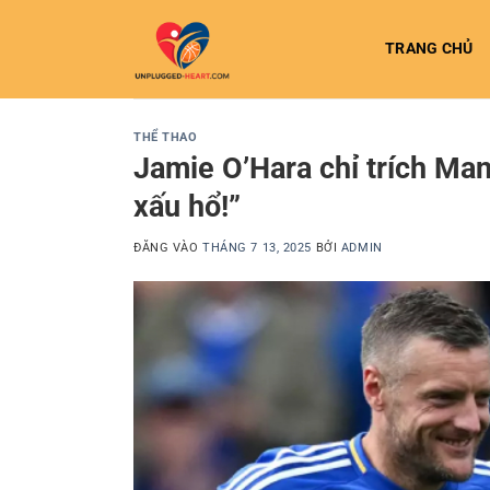
Bỏ
qua
TRANG CHỦ
nội
dung
THỂ THAO
Jamie O’Hara chỉ trích Ma
xấu hổ!”
ĐĂNG VÀO
THÁNG 7 13, 2025
BỞI
ADMIN