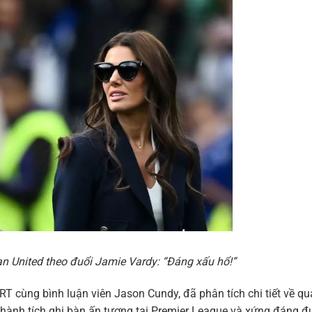
an United theo đuổi Jamie Vardy: “Đáng xấu hổ!”
RT cùng bình luận viên Jason Cundy, đã phân tích chi tiết về q
hành tích ghi bàn ấn tượng tại Premier League và xứng đáng đ