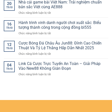
độ
Nhà cái game bài Việt Nam: Trải nghiệm chuẩn
–
dữ
20
5
Xu
bản sắc Việt cùng AE888
liệu
Th10
trận
hướng
phạm
ở
Chức năng bình luận bị tắt
gần
giải
lỗi
Nhà
nhất:
trí
và
cái
Hành trình vinh danh người chơi xuất sắc: Biểu
thước
số
16
chọn
game
đo
tượng thành công trong cộng đồng bl555
trong
kèo
Th10
bài
ngắn
thời
thẻ
ở
Chức năng bình luận bị tắt
Việt
hạn
đại
chuẩn
Hành
Nam:
để
internet
kịch
trình
Cược Bóng Đá Châu Âu Jun88: Đỉnh Cao Chiến
Trải
đọc
12
bản
vinh
nghiệm
Thuật Và Tỷ Lệ Thắng Hấp Dẫn Nhất 2025
xu
Th10
danh
chuẩn
hướng
ở
Chức năng bình luận bị tắt
người
bản
đội
Cược
chơi
sắc
bóng
Bóng
Link Cá Cược Trực Tuyến An Toàn – Giải Pháp
xuất
Việt
04
Đá
sắc:
Vào New88 Không Gián Đoạn
cùng
Th10
Châu
Biểu
AE888
ở
Chức năng bình luận bị tắt
Âu
tượng
Link
Jun88:
thành
Cá
Đỉnh
công
Cược
Cao
trong
Trực
Chiến
cộng
Tuyến
Thuật
đồng
An
Và
bl555
Toàn
Tỷ
–
Lệ