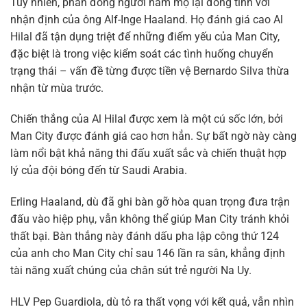
Tuy nhiên, phần đông người hâm mộ lại đồng tình với
nhận định của ông Alf-Inge Haaland. Họ đánh giá cao Al
Hilal đã tận dụng triệt để những điểm yếu của Man City,
đặc biệt là trong việc kiểm soát các tình huống chuyển
trạng thái – vấn đề từng được tiền vệ Bernardo Silva thừa
nhận từ mùa trước.
Chiến thắng của Al Hilal được xem là một cú sốc lớn, bởi
Man City được đánh giá cao hơn hẳn. Sự bất ngờ này càng
làm nổi bật khả năng thi đấu xuất sắc và chiến thuật hợp
lý của đội bóng đến từ Saudi Arabia.
Erling Haaland, dù đã ghi bàn gỡ hòa quan trọng đưa trận
đấu vào hiệp phụ, vẫn không thể giúp Man City tránh khỏi
thất bại. Bàn thắng này đánh dấu pha lập công thứ 124
của anh cho Man City chỉ sau 146 lần ra sân, khẳng định
tài năng xuất chúng của chân sút trẻ người Na Uy.
HLV Pep Guardiola, dù tỏ ra thất vọng với kết quả, vẫn nhìn