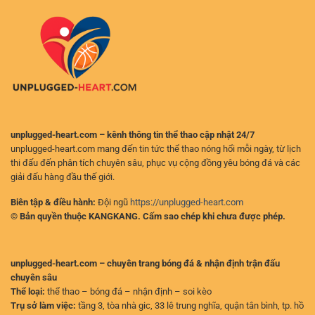
Giải
Thắng
Pháp
Hấp
Vào
Dẫn
New88
Nhất
Không
2025
Gián
Đoạn
unplugged-heart.com – kênh thông tin thể thao cập nhật 24/7
unplugged-heart.com mang đến tin tức thể thao nóng hổi mỗi ngày, từ lịch
thi đấu đến phân tích chuyên sâu, phục vụ cộng đồng yêu bóng đá và các
giải đấu hàng đầu thế giới.
Biên tập & điều hành:
Đội ngũ
https://unplugged-heart.com
© Bản quyền thuộc KANGKANG. Cấm sao chép khi chưa được phép.
unplugged-heart.com – chuyên trang bóng đá & nhận định trận đấu
chuyên sâu
Thể loại:
thể thao – bóng đá – nhận định – soi kèo
Trụ sở làm việc:
tầng 3, tòa nhà gic, 33 lê trung nghĩa, quận tân bình, tp. hồ