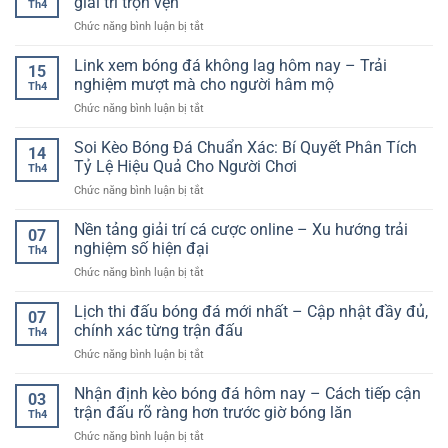
giải trí trọn vẹn
Th4
ở
Chức năng bình luận bị tắt
Sân
chơi
Link xem bóng đá không lag hôm nay – Trải
15
casino
nghiệm mượt mà cho người hâm mộ
Th4
online
ở
Chức năng bình luận bị tắt
an
Link
toàn
xem
Soi Kèo Bóng Đá Chuẩn Xác: Bí Quyết Phân Tích
cho
14
bóng
trải
Tỷ Lệ Hiệu Quả Cho Người Chơi
Th4
đá
nghiệm
ở
Chức năng bình luận bị tắt
không
giải
Soi
lag
trí
Kèo
Nền tảng giải trí cá cược online – Xu hướng trải
hôm
trọn
07
Bóng
nay
nghiệm số hiện đại
vẹn
Th4
Đá
–
ở
Chức năng bình luận bị tắt
Chuẩn
Trải
Nền
Xác:
nghiệm
tảng
Lịch thi đấu bóng đá mới nhất – Cập nhật đầy đủ,
Bí
mượt
07
giải
Quyết
chính xác từng trận đấu
mà
Th4
trí
Phân
cho
ở
Chức năng bình luận bị tắt
cá
Tích
người
Lịch
cược
Tỷ
hâm
thi
Nhận định kèo bóng đá hôm nay – Cách tiếp cận
online
Lệ
03
mộ
đấu
–
trận đấu rõ ràng hơn trước giờ bóng lăn
Hiệu
Th4
bóng
Xu
Quả
ở
Chức năng bình luận bị tắt
đá
hướng
Cho