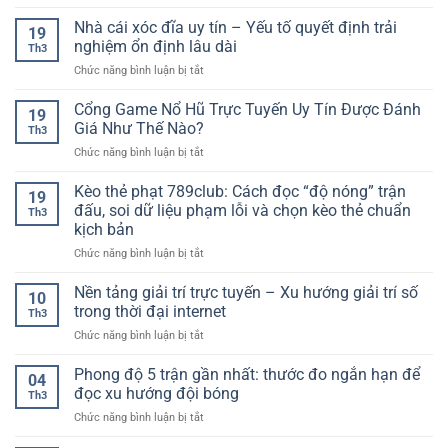
Nhận
mới
trải
Người
định
Nhà cái xóc đĩa uy tín – Yếu tố quyết định trải
nhất
nghiệm
19
Chơi
kèo
–
nghiệm ổn định lâu dài
số
Th3
bóng
Cập
hiện
ở
Chức năng bình luận bị tắt
đá
nhật
đại
Nhà
hôm
đầy
cái
Cổng Game Nổ Hũ Trực Tuyến Uy Tín Được Đánh
nay
đủ,
19
xóc
–
Giá Như Thế Nào?
chính
Th3
đĩa
Cách
xác
ở
Chức năng bình luận bị tắt
uy
tiếp
từng
Cổng
tín
cận
trận
Game
Kèo thẻ phạt 789club: Cách đọc “độ nóng” trận
–
trận
19
đấu
Nổ
Yếu
đấu, soi dữ liệu phạm lỗi và chọn kèo thẻ chuẩn
đấu
Th3
Hũ
tố
rõ
kịch bản
Trực
quyết
ràng
ở
Chức năng bình luận bị tắt
Tuyến
định
hơn
Kèo
Uy
trải
trước
thẻ
Tín
Nền tảng giải trí trực tuyến – Xu hướng giải trí số
nghiệm
giờ
10
phạt
Được
ổn
trong thời đại internet
bóng
Th3
789club:
Đánh
định
lăn
ở
Chức năng bình luận bị tắt
Cách
Giá
lâu
Nền
đọc
Như
dài
tảng
Phong độ 5 trận gần nhất: thước đo ngắn hạn để
“độ
Thế
04
giải
nóng”
Nào?
đọc xu hướng đội bóng
Th3
trí
trận
ở
Chức năng bình luận bị tắt
trực
đấu,
Phong
tuyến
soi