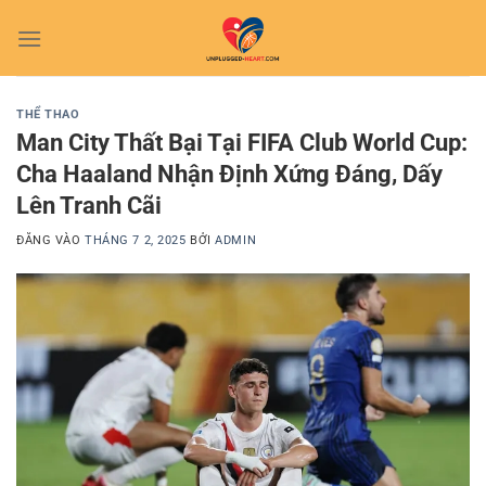
Bỏ
qua
nội
dung
THỂ THAO
Man City Thất Bại Tại FIFA Club World Cup:
Cha Haaland Nhận Định Xứng Đáng, Dấy
Lên Tranh Cãi
ĐĂNG VÀO
THÁNG 7 2, 2025
BỞI
ADMIN