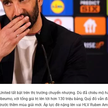
ited tất bật trên thị trường chuyển nhượng. Dù đã chiêu mộ ha
eumo, với tổng giá trị lên tới hơn 130 triệu bảng, Quỷ đỏ vẫn 
h trước thềm mùa giải mới. Áp lực đè nặng lên vai HLV Ruben A