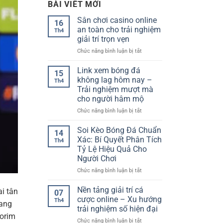
BÀI VIẾT MỚI
Sân chơi casino online
16
an toàn cho trải nghiệm
Th4
giải trí trọn vẹn
ở
Chức năng bình luận bị tắt
Sân
chơi
Link xem bóng đá
15
casino
không lag hôm nay –
Th4
online
Trải nghiệm mượt mà
an
cho người hâm mộ
toàn
cho
ở
Chức năng bình luận bị tắt
trải
Link
nghiệm
xem
Soi Kèo Bóng Đá Chuẩn
14
giải
bóng
Xác: Bí Quyết Phân Tích
Th4
trí
đá
Tỷ Lệ Hiệu Quả Cho
trọn
không
Người Chơi
vẹn
lag
hôm
ở
Chức năng bình luận bị tắt
nay
Soi
–
Kèo
Nền tảng giải trí cá
i tân
07
Trải
Bóng
cược online – Xu hướng
Th4
đang
nghiệm
Đá
trải nghiệm số hiện đại
mượt
Chuẩn
morim
mà
ở
Chức năng bình luận bị tắt
Xác: