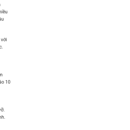
bl555
Chiến
Cá
n
Thuật
Cược
Và
hiều
Trực
Tỷ
Tuyến
ầu
Lệ
An
Thắng
Toàn
Hấp
–
Dẫn
Giải
 với
Nhất
Pháp
2025
Vào
c.
New88
Không
Gián
Đoạn
on
 áo 10
g
vỡ.
nh.