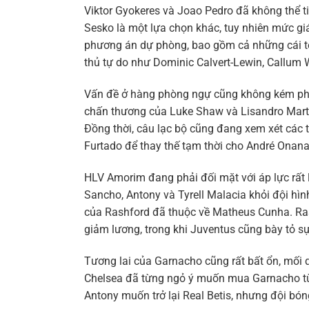
Viktor Gyokeres và Joao Pedro đã không thể t
Sesko là một lựa chọn khác, tuy nhiên mức gi
phương án dự phòng, bao gồm cả những cái tê
thủ tự do như Dominic Calvert-Lewin, Callum 
Vấn đề ở hàng phòng ngự cũng không kém phần
chấn thương của Luke Shaw và Lisandro Martin
Đồng thời, câu lạc bộ cũng đang xem xét cá
Furtado để thay thế tạm thời cho André Onana
HLV Amorim đang phải đối mặt với áp lực rất 
Sancho, Antony và Tyrell Malacia khỏi đội hìn
của Rashford đã thuộc về Matheus Cunha. Ra
giảm lương, trong khi Juventus cũng bày tỏ s
Tương lai của Garnacho cũng rất bất ổn, mối
Chelsea đã từng ngỏ ý muốn mua Garnacho từ t
Antony muốn trở lại Real Betis, nhưng đội b