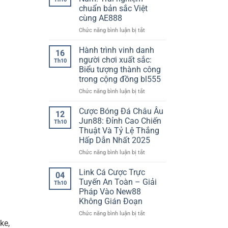
kèo
trí
trận
chuẩn bản sắc Việt
thẻ
số
gần
cùng AE888
chuẩn
trong
nhất:
kịch
thời
thước
ở
Chức năng bình luận bị tắt
bản
đại
đo
Nhà
internet
ngắn
cái
Hành trình vinh danh
16
hạn
game
người chơi xuất sắc:
Th10
để
bài
Biểu tượng thành công
đọc
Việt
trong cộng đồng bl555
xu
Nam:
hướng
Trải
ở
Chức năng bình luận bị tắt
đội
nghiệm
Hành
bóng
chuẩn
trình
Cược Bóng Đá Châu Âu
12
bản
vinh
Jun88: Đỉnh Cao Chiến
Th10
sắc
danh
Thuật Và Tỷ Lệ Thắng
Việt
người
Hấp Dẫn Nhất 2025
cùng
chơi
AE888
xuất
ở
Chức năng bình luận bị tắt
sắc:
Cược
Biểu
Bóng
Link Cá Cược Trực
04
tượng
Đá
Tuyến An Toàn – Giải
Th10
thành
Châu
Pháp Vào New88
công
Âu
Không Gián Đoạn
trong
Jun88:
cộng
Đỉnh
ở
Chức năng bình luận bị tắt
đồng
Cao
Link
ke,