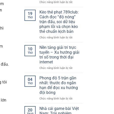
–
đấu
ở
Chức năng bình luận bị tắt
hâm
Yếu
rõ
Cổng
ên
tố
ràng
Game
Kèo thẻ phạt 789club:
19
quyết
hơn
Nổ
Cách đọc “độ nóng”
Th3
định
trước
Hũ
trận đấu, soi dữ liệu
trải
giờ
Trực
phạm lỗi và chọn kèo
hì
nghiệm
bóng
Tuyến
thẻ chuẩn kịch bản
ổn
lăn
Uy
định
Tín
ở
Chức năng bình luận bị tắt
lâu
Được
Kèo
dài
Đánh
âm
thẻ
Nền tảng giải trí trực
10
Giá
phạt
tuyến – Xu hướng giải
Th3
Như
789club:
trí số trong thời đại
Thế
Cách
internet
Nào?
đọc
 đấu.
“độ
ở
Chức năng bình luận bị tắt
nóng”
Nền
trận
tảng
Phong độ 5 trận gần
04
đấu,
giải
 tôi
nhất: thước đo ngắn
Th3
soi
trí
hạn để đọc xu hướng
dữ
trực
đội bóng
liệu
tuyến
phạm
–
ở
Chức năng bình luận bị tắt
 lớn
lỗi
Xu
Phong
và
hướng
độ
Nhà cái game bài Việt
20
chọn
giải
5
Nam: Trải nghiệm
Th10