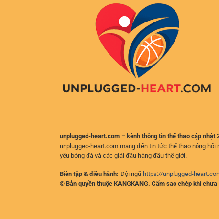
unplugged-heart.com – kênh thông tin thể thao cập nhật 
unplugged-heart.com mang đến tin tức thể thao nóng hổi m
yêu bóng đá và các giải đấu hàng đầu thế giới.
Biên tập & điều hành:
Đội ngũ
https://unplugged-heart.co
© Bản quyền thuộc KANGKANG. Cấm sao chép khi chưa 