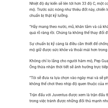
Nhiệt độ dự kiến sẽ lên tới hơn 33 độ C, một 
mộ. Trước sức nóng như thiêu đốt này, chiến l
chuẩn bị thật kỹ lưỡng.
“Hãy mang theo nước, mũ, khăn tắm và cả khăn 
quá rõ ràng rồi. Chúng ta không thể thay đổi 
Sự chuẩn bị kỹ càng là điều cần thiết để chố
mộ giữ được sức khỏe và thoải mái hơn trong 
Không chỉ lo lắng cho người hâm mộ, Pep Guard
Ông thừa nhận thời tiết sẽ ảnh hưởng trực tiếp
“Tôi sẽ đưa ra lựa chọn vào ngày mai và sẽ phải
không thể chơi theo nhịp độ quen thuộc của m
Trận đấu với Juventus được xem là trận đấu th
trong việc tránh được những đối thủ mạnh nh