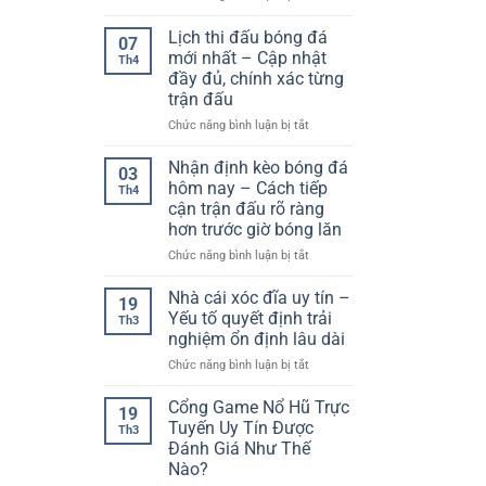
cho
Nền
Bí
người
tảng
Quyết
Lịch thi đấu bóng đá
07
hâm
giải
Phân
mới nhất – Cập nhật
Th4
mộ
trí
Tích
đầy đủ, chính xác từng
cá
Tỷ
trận đấu
cược
Lệ
online
Hiệu
ở
Chức năng bình luận bị tắt
–
Quả
Lịch
Xu
Cho
thi
Nhận định kèo bóng đá
03
hướng
Người
đấu
hôm nay – Cách tiếp
Th4
trải
Chơi
bóng
cận trận đấu rõ ràng
nghiệm
đá
hơn trước giờ bóng lăn
số
mới
hiện
nhất
ở
Chức năng bình luận bị tắt
đại
–
Nhận
Cập
định
Nhà cái xóc đĩa uy tín –
19
nhật
kèo
Yếu tố quyết định trải
Th3
đầy
bóng
nghiệm ổn định lâu dài
đủ,
đá
chính
ở
Chức năng bình luận bị tắt
hôm
xác
Nhà
nay
từng
cái
–
Cổng Game Nổ Hũ Trực
19
trận
xóc
Cách
Tuyến Uy Tín Được
Th3
đấu
đĩa
tiếp
Đánh Giá Như Thế
uy
cận
Nào?
tín
trận