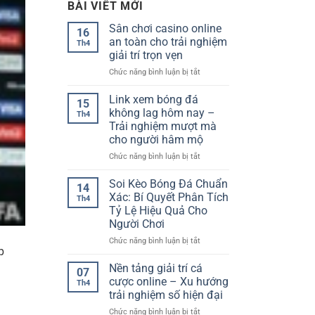
BÀI VIẾT MỚI
Sân chơi casino online
16
an toàn cho trải nghiệm
Th4
giải trí trọn vẹn
ở
Chức năng bình luận bị tắt
Sân
chơi
Link xem bóng đá
15
casino
không lag hôm nay –
Th4
online
Trải nghiệm mượt mà
an
cho người hâm mộ
toàn
cho
ở
Chức năng bình luận bị tắt
trải
Link
nghiệm
xem
Soi Kèo Bóng Đá Chuẩn
14
giải
bóng
Xác: Bí Quyết Phân Tích
Th4
trí
đá
Tỷ Lệ Hiệu Quả Cho
trọn
không
Người Chơi
vẹn
lag
hôm
ở
Chức năng bình luận bị tắt
p
nay
Soi
–
Kèo
Nền tảng giải trí cá
07
Trải
Bóng
cược online – Xu hướng
Th4
nghiệm
Đá
trải nghiệm số hiện đại
mượt
Chuẩn
mà
ở
Chức năng bình luận bị tắt
Xác: