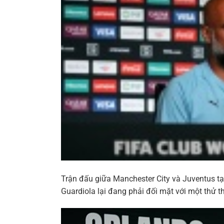
Trận đấu giữa Manchester City và Juventus t
Guardiola lại đang phải đối mặt với một thử th