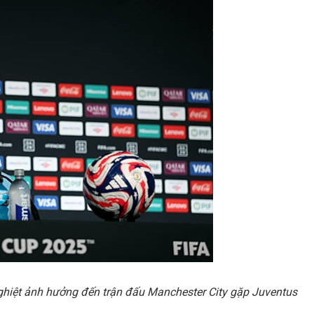
 nghiệt ảnh hưởng đến trận đấu Manchester City gặp Juventus