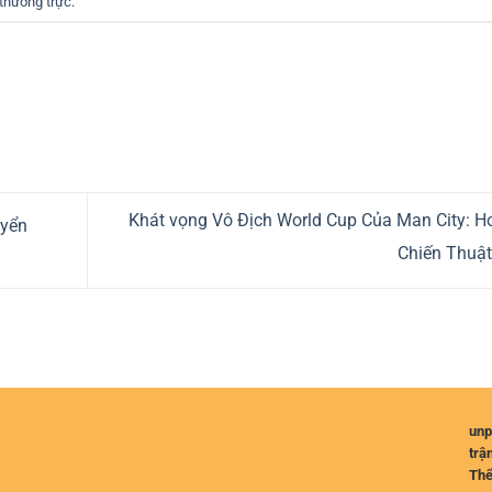
 thường trực
.
Khát vọng Vô Địch World Cup Của Man City: H
uyển
Chiến Thuậ
unp
trậ
Thể