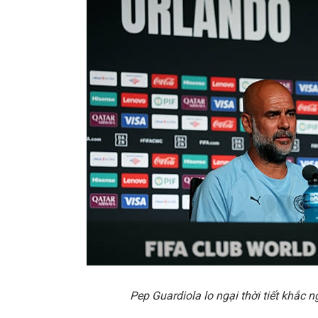
Pep Guardiola lo ngại thời tiết khắc