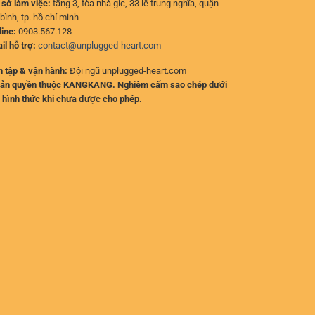
 sở làm việc:
tầng 3, tòa nhà gic, 33 lê trung nghĩa, quận
 bình, tp. hồ chí minh
line:
0903.567.128
il hỗ trợ:
contact@unplugged-heart.com
n tập & vận hành:
Đội ngũ unplugged-heart.com
ản quyền thuộc KANGKANG. Nghiêm cấm sao chép dưới
 hình thức khi chưa được cho phép.