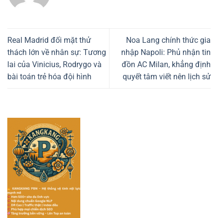
Real Madrid đối mặt thử
Noa Lang chính thức gia
thách lớn về nhân sự: Tương
nhập Napoli: Phủ nhận tin
lai của Vinicius, Rodrygo và
đồn AC Milan, khẳng định
bài toán trẻ hóa đội hình
quyết tâm viết nên lịch sử