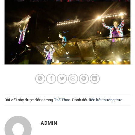
Bài viết này được đăng trong
Thể Thao
. Đánh dấu
liên kết thường trực
.
ADMIN