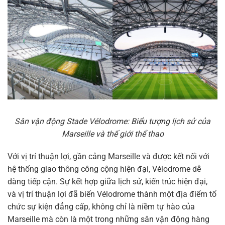
Sân vận động Stade Vélodrome: Biểu tượng lịch sử của
Marseille và thế giới thể thao
Với vị trí thuận lợi, gần cảng Marseille và được kết nối với
hệ thống giao thông công cộng hiện đại, Vélodrome dễ
dàng tiếp cận. Sự kết hợp giữa lịch sử, kiến trúc hiện đại,
và vị trí thuận lợi đã biến Vélodrome thành một địa điểm tổ
chức sự kiện đẳng cấp, không chỉ là niềm tự hào của
Marseille mà còn là một trong những sân vận động hàng