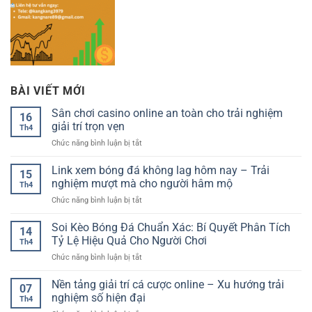
BÀI VIẾT MỚI
Sân chơi casino online an toàn cho trải nghiệm
16
giải trí trọn vẹn
Th4
ở
Chức năng bình luận bị tắt
Sân
chơi
Link xem bóng đá không lag hôm nay – Trải
15
casino
nghiệm mượt mà cho người hâm mộ
Th4
online
ở
Chức năng bình luận bị tắt
an
Link
toàn
xem
Soi Kèo Bóng Đá Chuẩn Xác: Bí Quyết Phân Tích
cho
14
bóng
trải
Tỷ Lệ Hiệu Quả Cho Người Chơi
Th4
đá
nghiệm
ở
Chức năng bình luận bị tắt
không
giải
Soi
lag
trí
Kèo
Nền tảng giải trí cá cược online – Xu hướng trải
hôm
trọn
07
Bóng
nay
nghiệm số hiện đại
vẹn
Th4
Đá
–