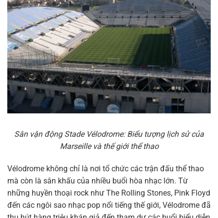
Sân vận động Stade Vélodrome: Biểu tượng lịch sử của
Marseille và thế giới thể thao
Vélodrome không chỉ là nơi tổ chức các trận đấu thể thao
mà còn là sân khấu của nhiều buổi hòa nhạc lớn. Từ
những huyền thoại rock như The Rolling Stones, Pink Floyd
đến các ngôi sao nhạc pop nổi tiếng thế giới, Vélodrome đã
thu hút hàng triệu khán giả đến tham dự các buổi biểu diễn