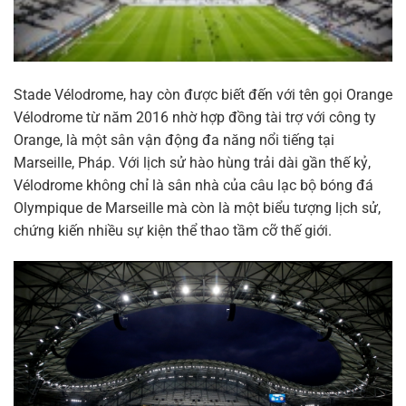
Stade Vélodrome, hay còn được biết đến với tên gọi Orange
Vélodrome từ năm 2016 nhờ hợp đồng tài trợ với công ty
Orange, là một sân vận động đa năng nổi tiếng tại
Marseille, Pháp. Với lịch sử hào hùng trải dài gần thế kỷ,
Vélodrome không chỉ là sân nhà của câu lạc bộ bóng đá
Olympique de Marseille mà còn là một biểu tượng lịch sử,
chứng kiến nhiều sự kiện thể thao tầm cỡ thế giới.