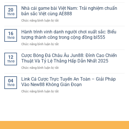
Phong
tuyến
soi
độ
Nhà cái game bài Việt Nam: Trải nghiệm chuẩn
–
dữ
20
5
Xu
bản sắc Việt cùng AE888
liệu
Th10
trận
hướng
phạm
ở
Chức năng bình luận bị tắt
gần
giải
lỗi
Nhà
nhất:
trí
và
cái
Hành trình vinh danh người chơi xuất sắc: Biểu
thước
số
16
chọn
game
đo
tượng thành công trong cộng đồng bl555
trong
kèo
Th10
bài
ngắn
thời
thẻ
ở
Chức năng bình luận bị tắt
Việt
hạn
đại
chuẩn
Hành
Nam:
để
internet
kịch
trình
Cược Bóng Đá Châu Âu Jun88: Đỉnh Cao Chiến
Trải
đọc
12
bản
vinh
nghiệm
Thuật Và Tỷ Lệ Thắng Hấp Dẫn Nhất 2025
xu
Th10
danh
chuẩn
hướng
ở
Chức năng bình luận bị tắt
người
bản
đội
Cược
chơi
sắc
bóng
Bóng
Link Cá Cược Trực Tuyến An Toàn – Giải Pháp
xuất
Việt
04
Đá
sắc:
Vào New88 Không Gián Đoạn
cùng
Th10
Châu
Biểu
AE888
ở
Chức năng bình luận bị tắt
Âu
tượng
Link
Jun88:
thành
Cá
Đỉnh
công
Cược
Cao
trong
Trực
Chiến
cộng
Tuyến
Thuật
đồng
An
Và
bl555
Toàn
Tỷ