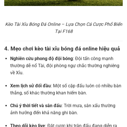
Kèo Tài Xỉu Bóng Đá Online – Lựa Chọn Cá Cược Phổ Biến
Tại F168
4. Mẹo chơi kèo tài xỉu bóng đá online hiệu quả
Nghiên cứu phong độ đội bóng
: Đội tấn công mạnh
thường dễ nổ Tài, đội phòng ngự chắc thường nghiêng
về Xỉu.
Xem lịch sử đối đầu
: Một số cặp đấu luôn có nhiều bàn
thắng, số khác thường khan hiếm bàn.
Chú ý thời tiết và sân đấu
: Trời mưa, sân xấu thường
ảnh hưởng đến khả năng ghi bàn.
Theo dõi kèo live
: Đặt cược khi trận đấu đang diễn ra