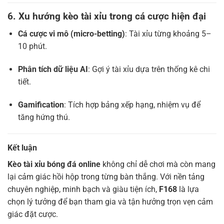
6. Xu hướng kèo tài xỉu trong cá cược hiện đại
Cá cược vi mô (micro-betting)
: Tài xỉu từng khoảng 5–
10 phút.
Phân tích dữ liệu AI
: Gợi ý tài xỉu dựa trên thống kê chi
tiết.
Gamification
: Tích hợp bảng xếp hạng, nhiệm vụ để
tăng hứng thú.
Kết luận
Kèo tài xỉu bóng đá online
không chỉ dễ chơi mà còn mang
lại cảm giác hồi hộp trong từng bàn thắng. Với nền tảng
chuyên nghiệp, minh bạch và giàu tiện ích,
F168
là lựa
chọn lý tưởng để bạn tham gia và tận hưởng trọn vẹn cảm
giác đặt cược.