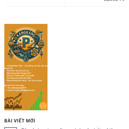
BÀI VIẾT MỚI