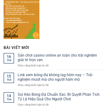
BÀI VIẾT MỚI
Sân chơi casino online an toàn cho trải nghiệm
16
giải trí trọn vẹn
Th4
ở
Chức năng bình luận bị tắt
Sân
chơi
Link xem bóng đá không lag hôm nay – Trải
15
casino
nghiệm mượt mà cho người hâm mộ
Th4
online
ở
Chức năng bình luận bị tắt
an
Link
toàn
xem
Soi Kèo Bóng Đá Chuẩn Xác: Bí Quyết Phân Tích
cho
14
bóng
trải
Tỷ Lệ Hiệu Quả Cho Người Chơi
Th4
đá
nghiệm
ở
Chức năng bình luận bị tắt
không
giải