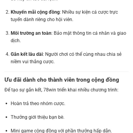
Khuyến mãi cộng đồng
: Nhiều sự kiện cá cược trực
tuyến dành riêng cho hội viên.
Môi trường an toàn
: Bảo mật thông tin cá nhân và giao
dịch.
Gắn kết lâu dài
: Người chơi có thể cùng nhau chia sẻ
niềm vui thắng cược.
Ưu đãi dành cho thành viên trong cộng đồng
Để tạo sự gắn kết, 78win triển khai nhiều chương trình:
Hoàn trả theo nhóm cược.
Thưởng giới thiệu bạn bè.
Mini game cộng đồng với phần thưởng hấp dẫn.