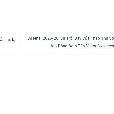
Arsenal 2025/26: Sự Trỗi Dậy Của Pháo Thủ Vớ
ắc nét tại
Hợp Đồng Bom Tấn Viktor Gyokere