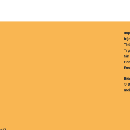
unp
trậ
Thể
Trụ
tân
Hot
Ema
Biê
© B
mọi
24/7