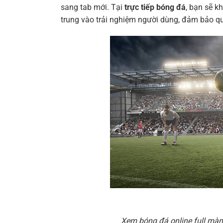
sang tab mới. Tại
trực tiếp bóng đá
, bạn sẽ k
trung vào trải nghiệm người dùng, đảm bảo qu
Xem bóng đá online full mà