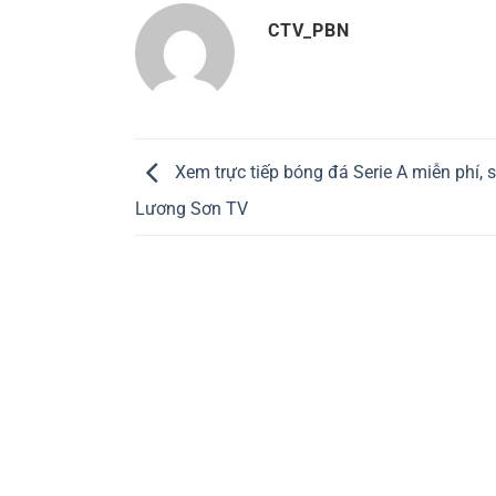
CTV_PBN
Xem trực tiếp bóng đá Serie A miễn phí, s
Lương Sơn TV